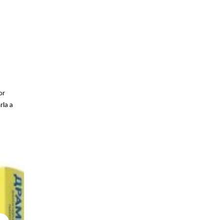
or
rla a