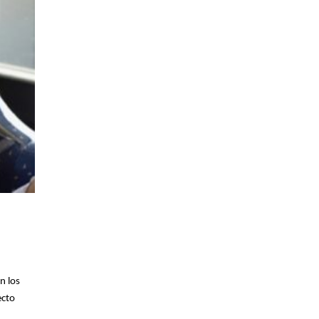
n los
ecto