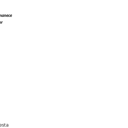
rmanece
or
esta