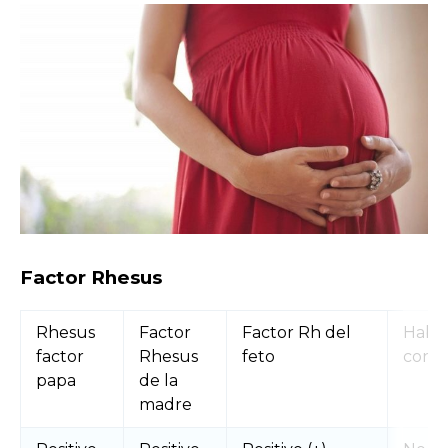
Factor Rhesus
Rhesus
Factor
Factor Rh del
Habr
factor
Rhesus
feto
confl
papa
de la
madre