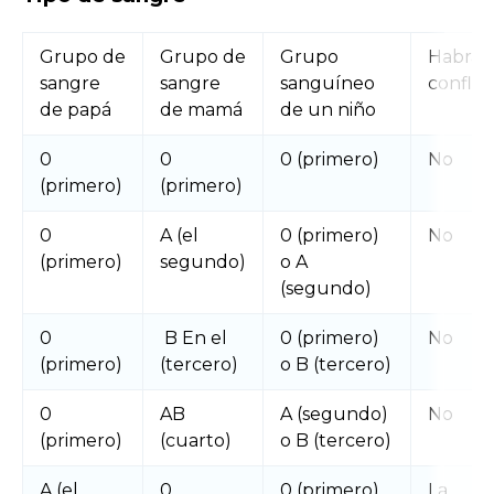
Grupo de
Grupo de
Grupo
Habrá 
sangre
sangre
sanguíneo
conflic
de papá
de mamá
de un niño
0
0
0 (primero)
No
(primero)
(primero)
0
A (el
0 (primero)
No
(primero)
segundo)
o A
(segundo)
0
B En el
0 (primero)
No
(primero)
(tercero)
o B (tercero)
0
AB
A (segundo)
No
(primero)
(cuarto)
o B (tercero)
A (el
0
0 (primero)
La