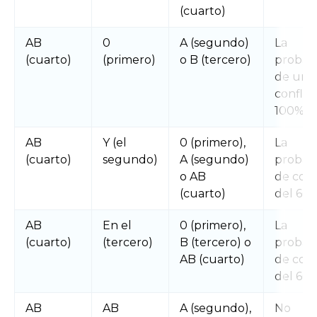
(cuarto)
AB
0
A (segundo)
La
(cuarto)
(primero)
o B (tercero)
probabi
de un
conflict
100%
AB
Y (el
0 (primero),
La
(cuarto)
segundo)
A (segundo)
probabi
o AB
de conf
(cuarto)
del 66
AB
En el
0 (primero),
La
(cuarto)
(tercero)
B (tercero) o
probabi
AB (cuarto)
de conf
del 66
AB
AB
A (segundo),
No