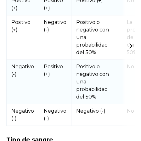
Positivo
Positivo
Positivo (+)
No
(+)
(+)
Positivo
Negativo
Positivo o
La
(+)
(-)
negativo con
proba
una
de u
probabilidad
confli
del 50%
50%
Negativo
Positivo
Positivo o
No
(-)
(+)
negativo con
una
probabilidad
del 50%
Negativo
Negativo
Negativo (-)
No
(-)
(-)
Tipo de sangre