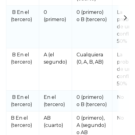
B En el
0
0 (primero)
La
(tercero)
(primero)
o B (tercero)
probabi
de un
conflict
50%
B En el
A (el
Cualquiera
La
(tercero)
segundo)
(0, A, B, AB)
probabi
de un
conflict
50%
B En el
En el
0 (primero)
No
(tercero)
(tercero)
o B (tercero)
B En el
AB
0 (primero),
No
(tercero)
(cuarto)
A (segundo)
o AB