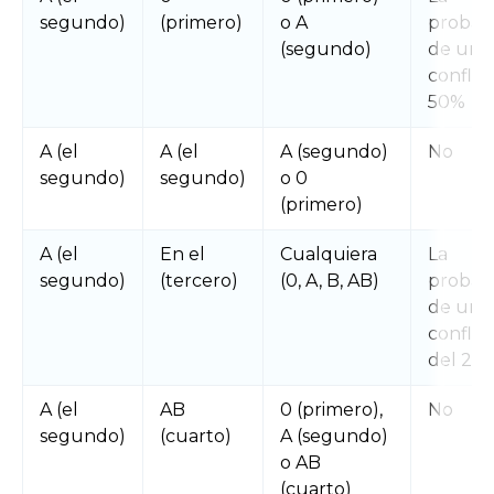
segundo)
(primero)
o A
probabi
(segundo)
de un
conflict
50%
A (el
A (el
A (segundo)
No
segundo)
segundo)
o 0
(primero)
A (el
En el
Cualquiera
La
segundo)
(tercero)
(0, A, B, AB)
probabi
de un
conflict
del 25
A (el
AB
0 (primero),
No
segundo)
(cuarto)
A (segundo)
o AB
(cuarto)