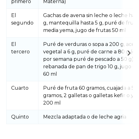
primero
Materna)
El
Gachas de avena sin leche o leche has
segundo
g, mantequilla hasta 5 g, puré de fruta
media yema, jugo de frutas 50 ml
El
Puré de verduras o sopa a 200 g, aceit
tercero
vegetal a 6 g, puré de carne a 80 g (do
por semana puré de pescado a 50 g), 
rebanada de pan de trigo 10 g, jugo de
60 ml
Cuarto
Puré de fruta 60 gramos, cuajada a 50
gramos, 2 galletas o galletas kefir o yo
200 ml
Quinto
Mezcla adaptada o de leche agria