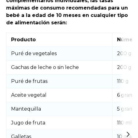
complementarios individuales, las tasas
máximas de consumo recomendadas para un
bebé a la edad de 10 meses en cualquier tipo
de alimentación serán:
Producto
Número
Puré de vegetales
200 g
Gachas de leche o sin leche
200 g
Puré de frutas
110 g
Aceite vegetal
6 gramo
Mantequilla
5 gramo
Jugo de fruta
110 ml
Galletas
10 gram