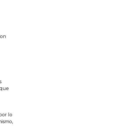
son
s
 que
por lo
nismo,