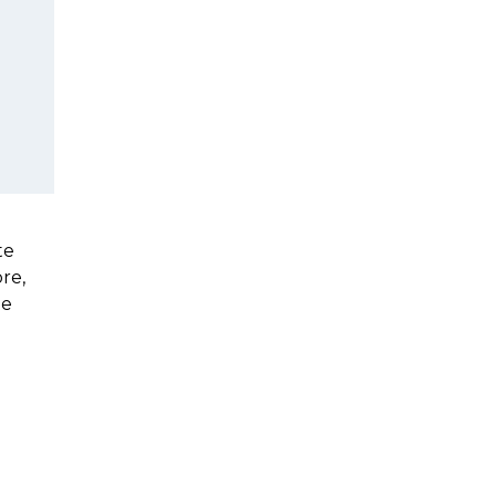
te
re,
te