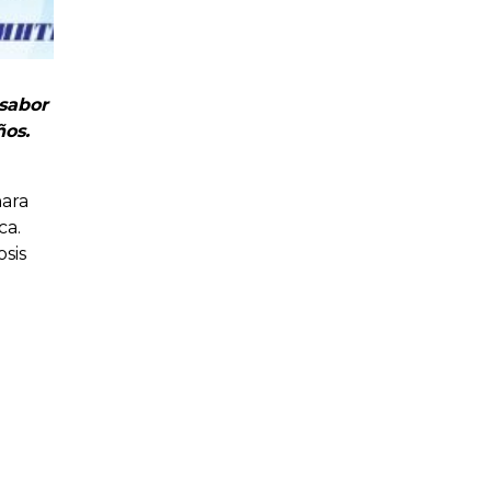
 sabor
ños.
hara
ca.
sis