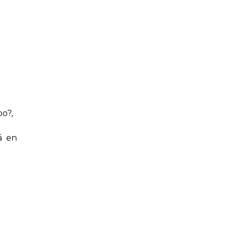
po?,
á en