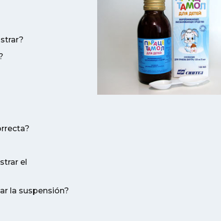
strar?
?
rrecta?
trar el
r la suspensión?