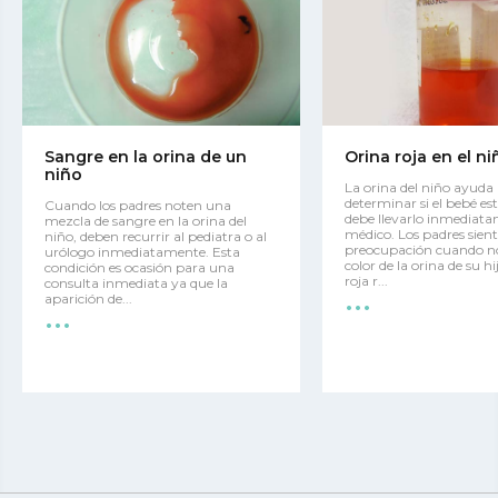
Sangre en la orina de un
Orina roja en el ni
niño
La orina del niño ayuda
determinar si el bebé est
Cuando los padres noten una
debe llevarlo inmediata
mezcla de sangre en la orina del
médico. Los padres sien
niño, deben recurrir al pediatra o al
preocupación cuando no
urólogo inmediatamente. Esta
color de la orina de su hi
condición es ocasión para una
...
roja r...
consulta inmediata ya que la
...
aparición de...