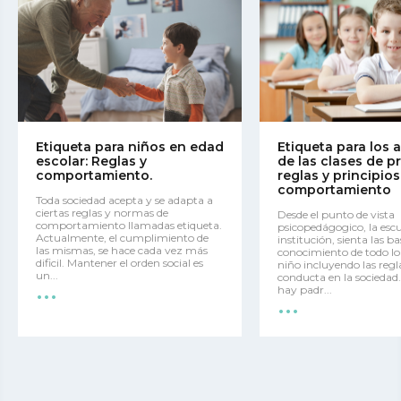
Etiqueta para niños en edad
Etiqueta para los
escolar: Reglas y
de las clases de pr
comportamiento.
reglas y principio
comportamiento
Toda sociedad acepta y se adapta a
ciertas reglas y normas de
Desde el punto de vista
comportamiento llamadas etiqueta.
psicopedágogico, la escu
Actualmente, el cumplimiento de
institución, sienta las ba
las mismas, se hace cada vez más
conocimiento de todo lo
dificil. Mantener el orden social es
niño incluyendo las regl
...
un...
conducta en la sociedad
...
hay padr...