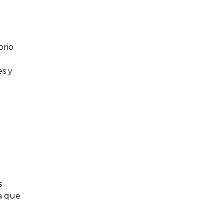
orio
es y
s
a que