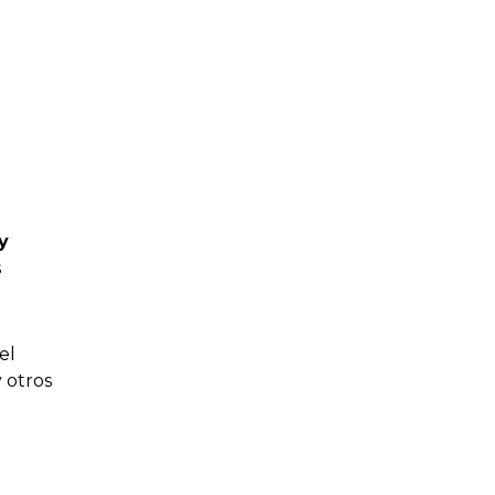
y
s
el
 otros