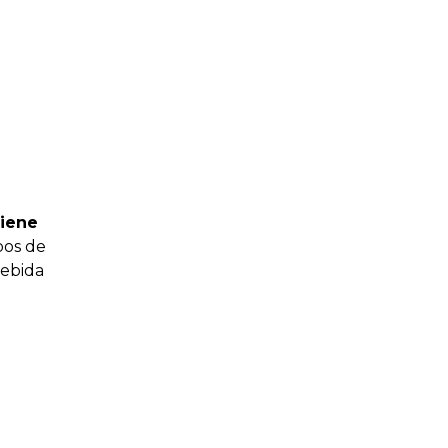
viene
ubos de
bebida