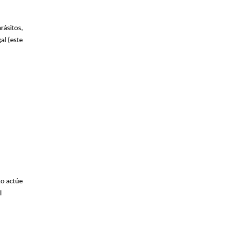
rásitos,
al (este
to actúe
l