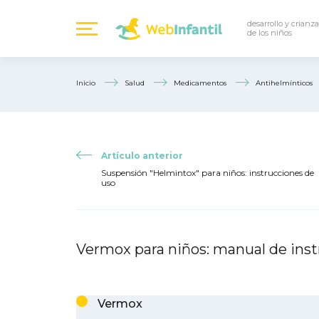
desarrollo y crianza
de los niños
Inicio
Salud
Medicamentos
Antihelmínticos
Artículo anterior
Suspensión "Helmintox" para niños: instrucciones de
uso
Vermox para niños: manual de ins
Vermox