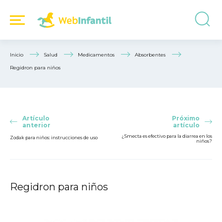
Inicio
Salud
Medicamentos
Absorbentes
Regidron para niños
Artículo
Próximo
anterior
artículo
¿Smecta es efectivo para la diarrea en los
Zodak para niños: instrucciones de uso
niños?
Regidron para niños