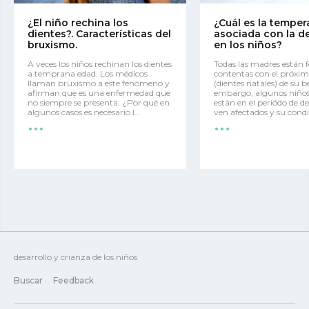
¿El niño rechina los
¿Cuál es la temper
dientes?. Características del
asociada con la d
bruxismo.
en los niños?
A veces los niños rechinan los dientes
Todas las madres están fe
a temprana edad. Los médicos
contentas con el próxim
llaman bruxismo a este fenómeno y
(dientes natales) de su b
afirman que es una enfermedad que
embargo, algunos niño
no siempre se presenta. ¿Por qué en
están en el periódo de de
...
...
algunos casos es necesario l...
ven afectados y su condi
desarrollo y crianza de los niños
Buscar
Feedback