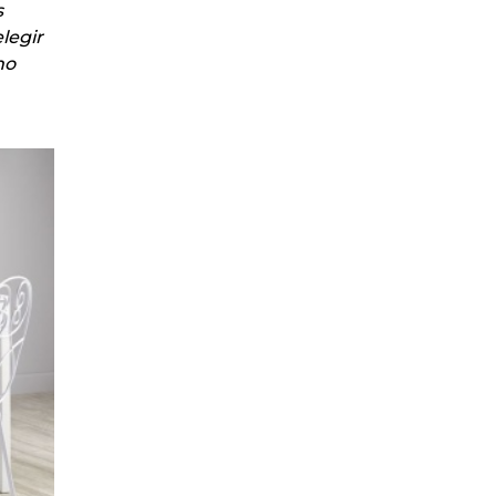
s
legir
no