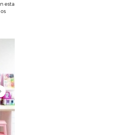
n esta
los