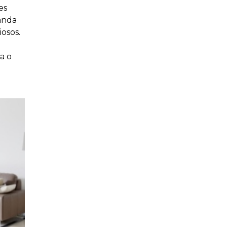
es
anda
iosos.
a o