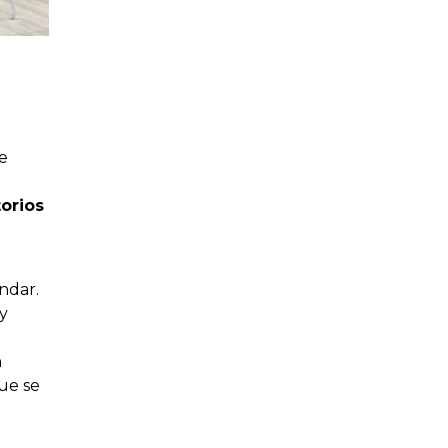
e
torios
ndar.
y
n
ue se