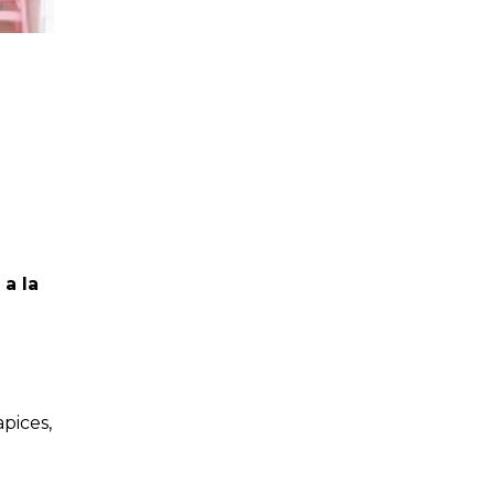
 a la
apices,