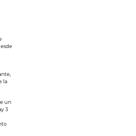
e
desde
ante,
e la
ne un
ay 3
nto