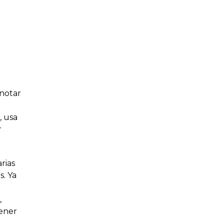
notar
, usa
r
rias
. Ya
,
tener