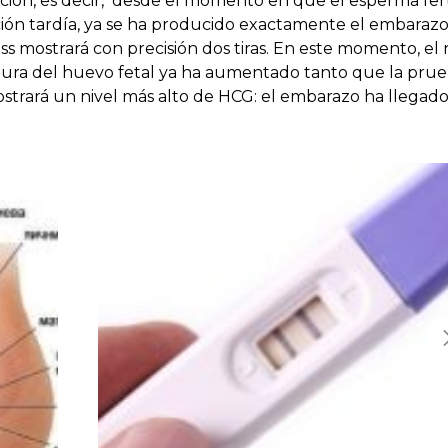
pción, es decir, desde el momento en que el esperma fert
ación tardía, ya se ha producido exactamente el embarazo
s mostrará con precisión dos tiras. En este momento, el 
ura del huevo fetal ya ha aumentado tanto que la prue
trará un nivel más alto de HCG: el embarazo ha llegado