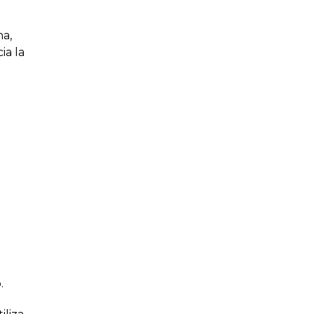
na,
ia la
.