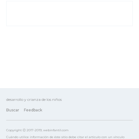
desarrollo y crianza de los niños
Buscar
Feedback
Copyright Ⓒ 2017-2019, webinfantil.com
Cuándo utilice información de éste sitio debe citar el artículo con un vínculo